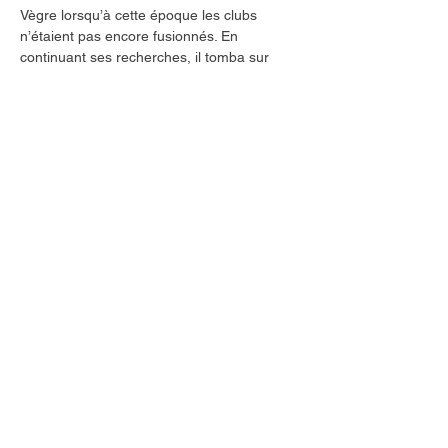
Vègre lorsqu’à cette époque les clubs 
n’étaient pas encore fusionnés. En 
continuant ses recherches, il tomba sur 
cette fameuse pochette plastique qui 
contenait l’autographe du roi Pelé qui 
malheureusement décéda le 29 décembre 
2022.
En effet cette trouvaille fut improbable 
surtout à environ une semaine après son 
décès.
Notre éducateur fut très fier de présenter 
cet autographe ainsi que le petit mot de 
Pelé au club et sur le journal « Les 
Nouvelles ».
Précédent
Suivant