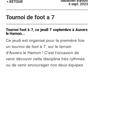
Sebastien Bardon
< RETOUR
4 sept. 2023
Tournoi de foot a 7
Tournoi foot à 7, ce jeudi 7 septembre à Auvers
le Hamon...
Ce jeudi est organisé pour la première fois 
un tournoi de foot à 7, sur le terrain 
d'Auvers le Hamon ! C'est l'occasion de 
venir découvir cette discipline très rythmée 
ou de venir encourager nos deux équipes 
de l'APB !
A partir de 19h vous retrouverez 8 équipes 
: Cures, ASPTT, Cheminot, Parigné 
l'évêque, Pruillé le Chétif, Louplandes et 
nos deux équipes de l'APB !
Venez nombreuses et nombreux !
Précédent
Suivant