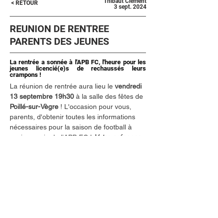
Thibaut Clément
< RETOUR
3 sept. 2024
REUNION DE RENTREE
PARENTS DES JEUNES
La rentrée a sonnée à l'APB FC, l'heure pour les
jeunes licencié(e)s de rechaussés leurs
crampons !
La réunion de rentrée aura lieu le 
vendredi 
13 septembre
19h30
 à la salle des fêtes de 
Poillé-sur-Vègre
 ! L'occasion pour vous, 
parents, d'obtenir toutes les informations 
nécessaires pour la saison de football à 
venir au sein de l'APB FC ! 
Votre présence 
est fortement recommandée afin d'être 
opérationnel pour la suite des événements.
Un stand boutique sera présent, ainsi qu'un 
stand navette et d'autres stands pour le 
bon déroulement de la réunion ! Si votre 
enfant souhaite prendre sa première 
licence au club, vous êtes également les 