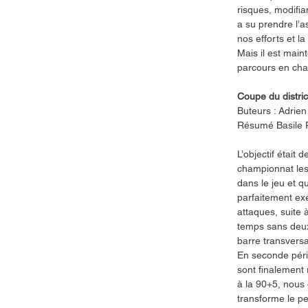
risques, modifia
a su prendre l’a
nos efforts et l
Mais il est main
parcours en cham
Coupe du distric
Buteurs : Adrie
Résumé Basile P
L’objectif était
championnat les
dans le jeu et q
parfaitement exé
attaques, suite 
temps sans deux 
barre transversa
En seconde pério
sont finalement 
à la 90+5, nous
transforme le pen