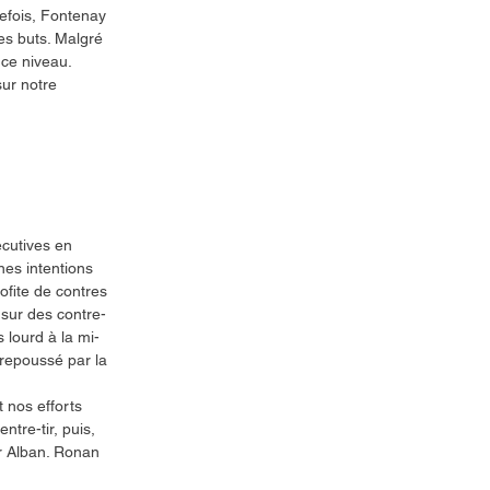
efois, Fontenay 
es buts. Malgré 
 ce niveau. 
ur notre 
écutives en 
es intentions 
fite de contres 
 sur des contre-
 lourd à la mi-
 repoussé par la 
 nos efforts 
tre-tir, puis, 
r Alban. Ronan 