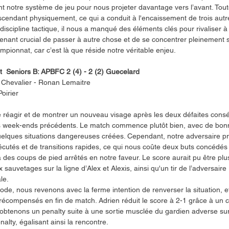
nt notre système de jeu pour nous projeter davantage vers l’avant. Tout
scendant physiquement, ce qui a conduit à l'encaissement de trois autr
a discipline tactique, il nous a manqué des éléments clés pour rivaliser à
tenant crucial de passer à autre chose et de se concentrer pleinement s
pionnat, car c’est là que réside notre véritable enjeu. 
t  Seniors B: APBFC 2 (4) - 2 (2) Guecelard 
n Chevalier - Ronan Lemaitre 
oirier
 de réagir et de montrer un nouveau visage après les deux défaites cons
 week-ends précédents. Le match commence plutôt bien, avec de bonn
uelques situations dangereuses créées. Cependant, notre adversaire pro
cutés et de transitions rapides, ce qui nous coûte deux buts concédés
à des coups de pied arrêtés en notre faveur. Le score aurait pu être plus
sauvetages sur la ligne d’Alex et Alexis, ainsi qu'un tir de l’adversaire
le.
de, nous revenons avec la ferme intention de renverser la situation, et
récompensés en fin de match. Adrien réduit le score à 2-1 grâce à un cen
 obtenons un penalty suite à une sortie musclée du gardien adverse su
alty, égalisant ainsi la rencontre.