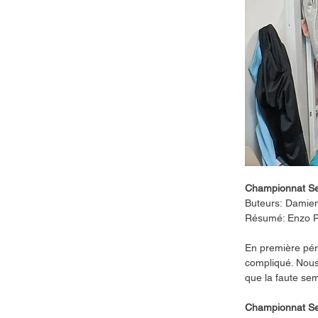
Championnat Se
Buteurs:
Damien
Résumé: Enzo P
En première péri
compliqué. Nous 
que la faute sem
Championnat Sen