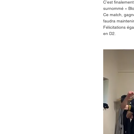
C’est finalement
surnommé « Block
Ce match, gagné 
faudra maintenir
Félicitations ég
en D2.