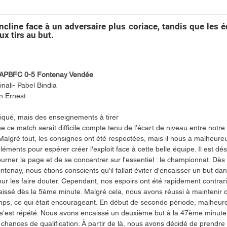
incline face à un adversaire plus coriace, tandis que les 
ux tirs au but.
 APBFC 0-5 Fontenay Vendée
inali- Pabel Bindia
 Ernest
qué, mais des enseignements à tirer
 ce match serait difficile compte tenu de l’écart de niveau entre notre 
Malgré tout, les consignes ont été respectées, mais il nous a malheur
éments pour espérer créer l'exploit face à cette belle équipe. Il est dé
urner la page et de se concentrer sur l'essentiel : le championnat. Dès 
tenay, nous étions conscients qu'il fallait éviter d'encaisser un but dan
ur les faire douter. Cependant, nos espoirs ont été rapidement contrar
aissé dès la 5ème minute. Malgré cela, nous avons réussi à maintenir c
emps, ce qui était encourageant. En début de seconde période, malheur
'est répété. Nous avons encaissé un deuxième but à la 47ème minute,
chances de qualification. À partir de là, nous avons décidé de prendre 