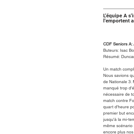
L'équipe A s'
l'emportent a
CDF Seniors A:
Buteurs: Isac Bo
Résumé: Duncan
Un match compli
Nous savions que
de Nationale 3. 
manqué trop d'él
nécessaire de to
match contre Fon
quart d'heure po
premier but enc
jusqu'à la mi-t
même scénario s
encore plus nos 