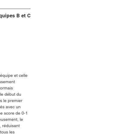
équipes B et C
équipe et celle 
eusement 
sormais 
le début du 
s le premier 
iés avec un 
e score de 0-1 
eusement, le 
 réduisant 
tous les 