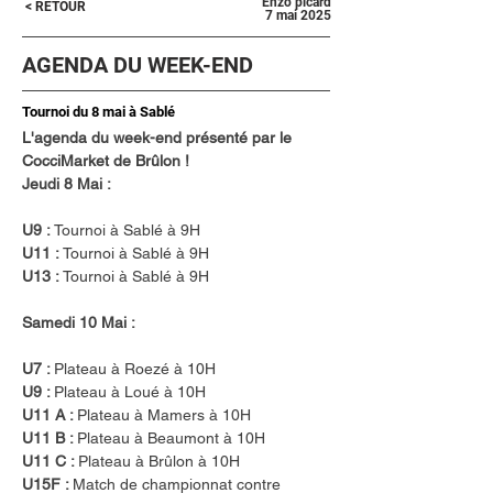
Enzo picard
< RETOUR
7 mai 2025
AGENDA DU WEEK-END
Tournoi du 8 mai à Sablé
L'agenda du week-end présenté par le 
CocciMarket de Brûlon !
Jeudi 8 Mai : 
U9 : 
Tournoi à Sablé à 9H
U11 : 
Tournoi à Sablé à 9H
U13 :
 Tournoi à Sablé à 9H
Samedi 10 Mai :  
U7 : 
Plateau à Roezé à 10H
U9 : 
Plateau à Loué à 10H
U11 A : 
Plateau à Mamers à 10H
U11 B : 
Plateau à Beaumont à 10H
U11 C : 
Plateau à Brûlon à 10H
U15F : 
Match de championnat contre 