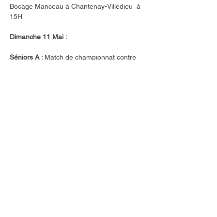
Bocage Manceau à Chantenay-Villedieu  à 
15H
Dimanche 11 Mai : 
Séniors A : 
Match de championnat contre 
La Flèche à La Flèche à 15H
Séniors B : 
Match de championnat contre 
St Georges Pruillé à Brûlon à 15H
Séniors C : 
Match de championnat contre 
Chantenay-Villedieu  à Chantenay-Villedieu 
à 15H
Séniors D : 
Match de championnat contre 
Chantenay-Villedieu 2 à Chantenay-
Villedieu à 13H
Séniors F : 
Match de championnat contre 
Fye AS à Brûlon  à 13H
Précédent
Suivant