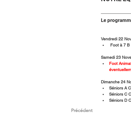
Le programme
Vendredi 22 No
 Foot à 7 B 
Samedi 23 Nove
Foot Animat
éventuellem
Dimanche 24 No
Séniors A C
Séniors C Ch
Séniors D Ch
Précédent