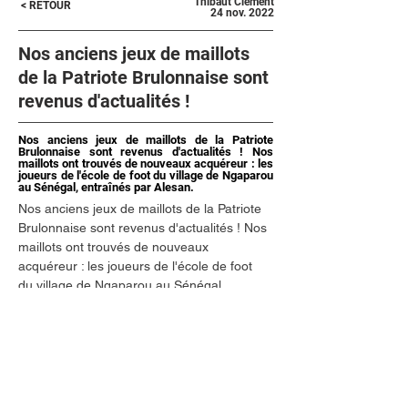
Thibaut Clément
< RETOUR
24 nov. 2022
Nos anciens jeux de maillots
de la Patriote Brulonnaise sont
revenus d'actualités !
Nos anciens jeux de maillots de la Patriote
Brulonnaise sont revenus d'actualités ! Nos
maillots ont trouvés de nouveaux acquéreur : les
joueurs de l'école de foot du village de Ngaparou
au Sénégal, entraînés par Alesan.
Nos anciens jeux de maillots de la Patriote 
Brulonnaise sont revenus d'actualités ! Nos 
maillots ont trouvés de nouveaux 
acquéreur : les joueurs de l'école de foot 
du village de Ngaparou au Sénégal, 
entraînés par Alesan. Ce geste est en lien 
avec l'association : « Les Sans Sommeil », 
et Tony RAULT coach de l'équipe E de 
l'APB FC.
Une belle initiative qui donne le sourire 😀