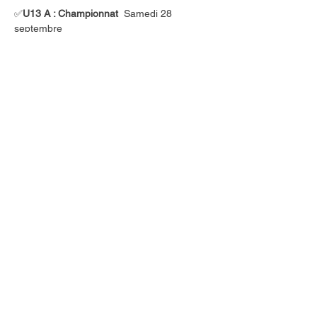
✅
U13 A : Championnat
Samedi 28 
septembre
APBFC / Monce en Belin ES : 9-2
✅
U13 B : Championnat
Samedi 28 
septembre
APBFC / Etival : 6-3
✅
U11 A : Coupe 
 Samedi 28 septembre
APBFC 1V-1D
✅
U11 B : Coupe 
Samedi 28 septembre
APBFC 2V - 1D
❌
U11 C : Championnat
 Samedi 28 
septembre
 APBFC 3D 
U9 : Plateau
 Samedi 28 septembre
2 Equipes 