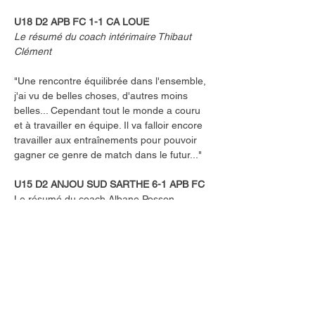
U18 D2 APB FC 1-1 CA LOUE
Le résumé du coach intérimaire Thibaut 
Clément
"Une rencontre équilibrée dans l'ensemble, 
j'ai vu de belles choses, d'autres moins 
belles... Cependant tout le monde a couru 
et à travailler en équipe. Il va falloir encore 
travailler aux entraînements pour pouvoir 
gagner ce genre de match dans le futur..."
U15 D2 ANJOU SUD SARTHE 6-1 APB FC
Le résumé du coach Albane Posson
"Première mi-temps compliquée, passes 
pas appuyées, refus de duel... Deuxième 
mi-temps intéressante avec une meilleure 
envie et une meilleure occupation de 
l'espace de jeu."