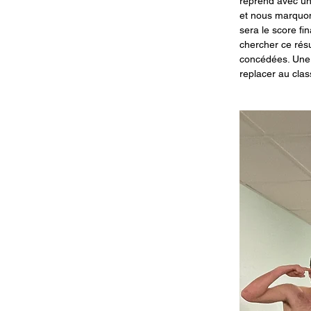
reprend avec un
et nous marquons
sera le score fi
chercher ce résu
concédées. Une vi
replacer au clas