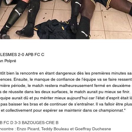
SOLESMES 2-0 APB FC C
n Polpré
tôt bien la rencontre en étant dangereux dès les premières minutes sa
nces. Ensuite, le manque de confiance de l’équipe va se faire ressenti
emière période, le match restera malheureusement fermé en deuxième m
 de réussite dans les deux surfaces, le match aurait pu mieux se finir.
uipe aurait dû et pu mériter mieux aujourd’hui car l’état d’esprit était là
as baisser les bras et de continuer de s’entraîner. Il va falloir être plu
t et collectivement pour espérer se maintenir dans ce championnat."
APB FC D 3-3 BAZOUGES-CRE B
encontre : Enzo Picard, Teddy Bouleau et Goeffray Duchesne