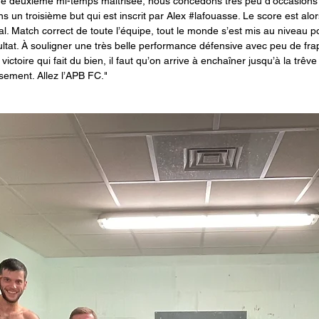
e deuxième mi-temps maîtrisée, nous concédons très peu d’occasion
 un troisième but qui est inscrit par Alex 
#lafouasse
. Le score est alor
nal. Match correct de toute l’équipe, tout le monde s’est mis au niveau po
ltat. À souligner une très belle performance défensive avec peu de fra
ctoire qui fait du bien, il faut qu’on arrive à enchaîner jusqu’à la trêve
sement. Allez l’APB FC."