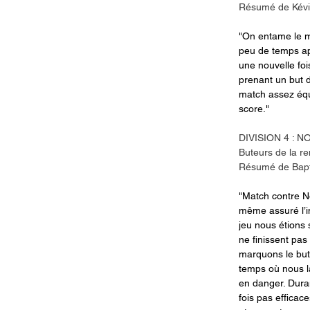
Résumé de Kévi
"On entame le ma
peu de temps ap
une nouvelle fo
prenant un but d
match assez équi
score."
DIVISION 4 : N
Buteurs de la r
Résumé de Bapt
"Match contre No
même assuré l’i
jeu nous étions 
ne finissent pa
marquons le but
temps où nous l
en danger. Dura
fois pas effica