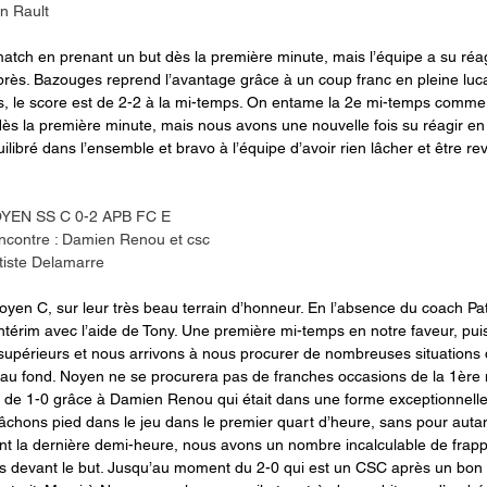
n Rault
tch en prenant un but dès la première minute, mais l’équipe a su réag
rès. Bazouges reprend l’avantage grâce à un coup franc en pleine luca
is, le score est de 2-2 à la mi-temps. On entame la 2e mi-temps comme
ès la première minute, mais nous avons une nouvelle fois su réagir en 
libré dans l’ensemble et bravo à l’équipe d’avoir rien lâcher et être re
OYEN SS C 0-2 APB FC E
encontre : Damien Renou et csc
iste Delamarre
yen C, sur leur très beau terrain d’honneur. En l’absence du coach Pat,
ntérim avec l’aide de Tony. Une première mi-temps en notre faveur, pui
supérieurs et nous arrivons à nous procurer de nombreuses situations 
s au fond. Noyen ne se procurera pas de franches occasions de la 1ère
 de 1-0 grâce à Damien Renou qui était dans une forme exceptionnell
âchons pied dans le jeu dans le premier quart d’heure, sans pour auta
nt la dernière demi-heure, nous avons un nombre incalculable de frap
ces devant le but. Jusqu’au moment du 2-0 qui est un CSC après un bo