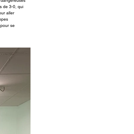
s dangereuses 
s de 3-0, qui 
ur aller 
ppes 
 pour se 