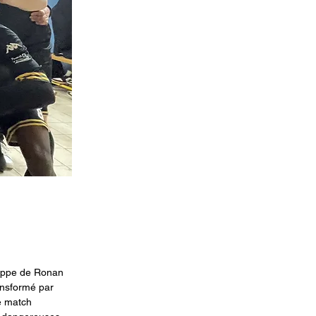
appe de Ronan 
ansformé par 
e match 