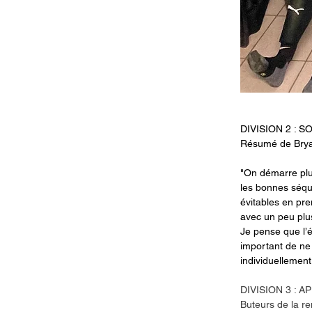
DIVISION 2 : 
Résumé de Brya
"On démarre plu
les bonnes séque
évitables en pr
avec un peu plus
Je pense que l’éq
important de ne p
individuellemen
DIVISION 3 : 
Buteurs de la r