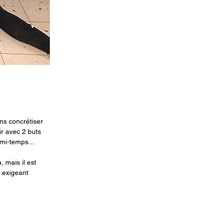
ns concrétiser 
r avec 2 buts 
i-temps... 
, mais il est 
s exigeant 