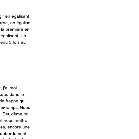
ir en égalisant 
rne, on égalise 
 la première en 
égalisant. Un 
venu 3 fois au 
 j’ai moi-
sque dans le 
de frappe qui 
 mi-temps. Nous 
e. Deuxième mi-
nt nous mettre 
pes, encore une 
n débordement 