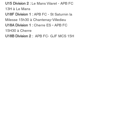
U15 Division 2 : 
Le Mans Vilaret - APB FC  
13H à Le Mans 
U18F Division 1 : 
APB FC - St Saturnin la 
Milesse 15h30 à Chantenay-Villedieu
U18A Division 1 : 
Cherre ES 
- 
APB FC 
15H30 à Cherre 
U18B Division 2 : 
 APB FC- GJF MCS 15H 
à Auvers 
Dimanche 16 mars : 
Séniors A Régional 2 : 
La Chapelle-des-
Marais - APB FC 15H à La Chapelle-des-
Marais 
Séniors B Division 1 :
 APB FC- Bazouge-
CRE US 15H à Brûlon 
Séniors C Division 3 : 
Parcé - APB FC 15H 
à Parcé
Séniors D Division 4 : 
Noyen - APB FC 13H 
à Noyen 
Séniors F Division 2 : 
Mansigné - APB FC 