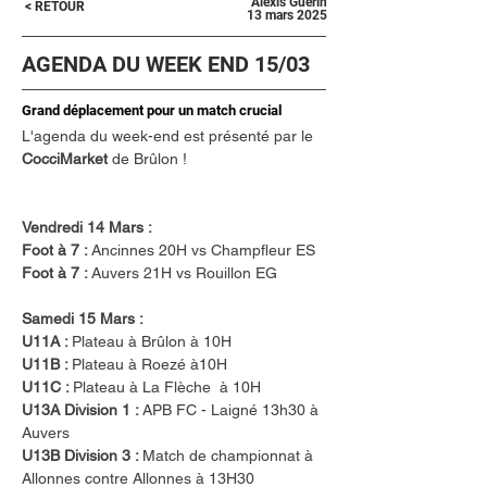
Alexis Guerin
< RETOUR
13 mars 2025
AGENDA DU WEEK END 15/03
Grand déplacement pour un match crucial
L'agenda du week-end est présenté par le 
CocciMarket 
de Brûlon !
Vendredi 14 Mars : 
Foot à 7 : 
Ancinnes 20H vs Champfleur ES
Foot à 7 : 
Auvers 21H vs Rouillon EG
Samedi 15 Mars :
U11A : 
Plateau à Brûlon à 10H
U11B : 
Plateau à Roezé à10H
U11C : 
Plateau à La Flèche  à 10H 
U13A Division 1 : 
APB FC - Laigné 13h30 à 
Auvers 
U13B Division 3 : 
Match de championnat à 
Allonnes contre Allonnes à 13H30