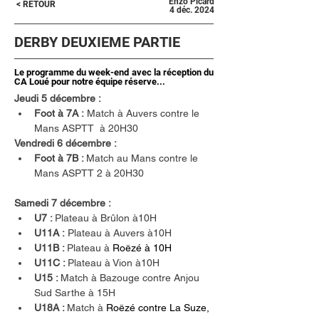
Enzo Picard
< RETOUR
4 déc. 2024
DERBY DEUXIEME PARTIE
Le programme du week-end avec la réception du
CA Loué pour notre équipe réserve...
Jeudi 5 décembre :
Foot à 7A :
 Match à Auvers contre le 
Mans ASPTT  à 20H30
Vendredi 6 décembre :
Foot à 7B : 
Match au Mans contre le 
Mans ASPTT 2 à 20H30
Samedi 7 décembre :
U7 : 
Plateau à Brûlon à10H
U11A :
 Plateau à Auvers à10H
U11B : 
Plateau à 
Roëzé à 10H 
U11C : 
Plateau à Vion à10H
U15 : 
Match à Bazouge contre Anjou 
Sud Sarthe à 15H
U18A : 
Match à
Roëzé contre La Suze, 