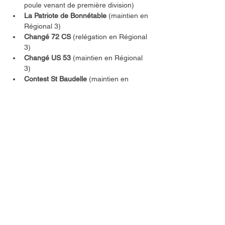
poule venant de première division)
La Patriote de Bonnétable
 (maintien en 
Régional 3)
Changé 72 CS 
(relégation en Régional 
3)
Changé US 53
 (maintien en Régional 
3)
Contest St Baudelle 
(maintien en 
Régional 3)
Ecommoy FC
 (maintien en Régional 3)
Lassay FC
 (maintien en Régional 3)
Le Mans Villaret AS 2 
(maintien en 
Régional 3 et champion de sa poule 
l'année dernière)
Stade Mayennais FC 2 
Ruaudin AS
 (maintien en Régional 3)
Pays de Juhel US
 (maintien en 
Régional 3)
APB FC
 (relégation en Régional 3)
En souhaitant une bonne chance à toutes 