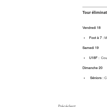
Tour élimina
Vendredi 18 
Foot à 7 : 
M
Samedi 19
U18F :  
Cou
Dimanche 20 
 Séniors :
 C
Précédent