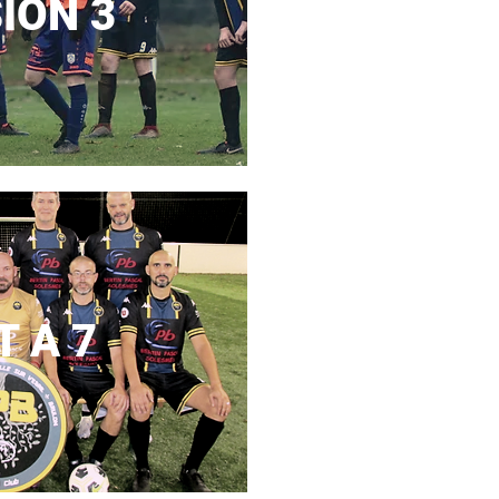
SION 3
T A 7