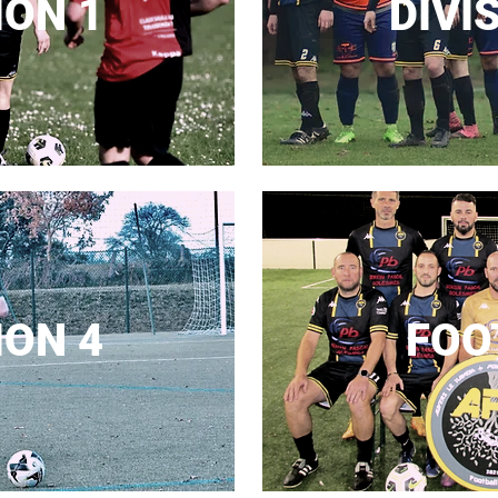
ION 1
DIVI
ION 4
FOO