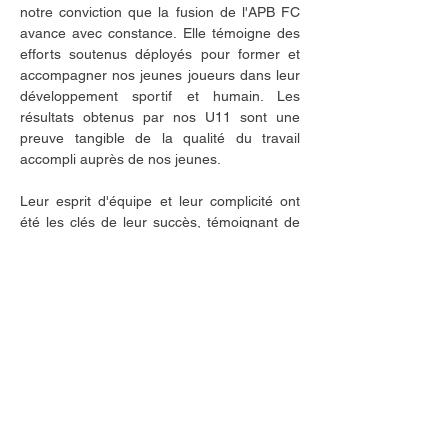
notre conviction que la fusion de l'APB FC 
avance avec constance. Elle témoigne des 
efforts soutenus déployés pour former et 
accompagner nos jeunes joueurs dans leur 
développement sportif et humain. Les 
résultats obtenus par nos U11 sont une 
preuve tangible de la qualité du travail 
accompli auprès de nos jeunes.
Leur esprit d'équipe et leur complicité ont 
été les clés de leur succès, témoignant de 
la construction d'une véritable famille 
sportive au sein de l'APB FC.
Nous sommes fiers de vous et nous vous 
encourageons à poursuivre votre 
progression avec la même passion, le 
même enthousiasme et la même 
détermination. Que ces succès vous 
inspirent à continuer de rêver, de vous 
surpasser et d'atteindre de nouveaux 